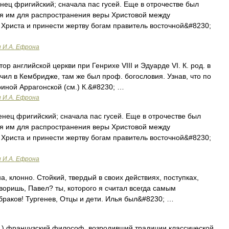
нец фригийский; сначала пас гусей. Еще в отрочестве был
ся им для распространения веры Христовой между
 Христа и принести жертву богам правитель восточной&#8230;
и И.А. Ефрона
 английской церкви при Генрихе VIII и Эдуарде VI. К. род. в
учил в Кембридже, там же был проф. богословия. Узнав, что по
ериной Аррагонской (см.) К.&#8230; …
и И.А. Ефрона
енец фригийский; сначала пас гусей. Еще в отрочестве был
ся им для распространения веры Христовой между
 Христа и принести жертву богам правитель восточной&#8230;
и И.А. Ефрона
а, клонно. Стойкий, твердый в своих действиях, поступках,
воришь, Павел? ты, которого я считал всегда самым
раков! Тургенев, Отцы и дети. Илья был&#8230; …
1) французский философ, возродивший традиции классической