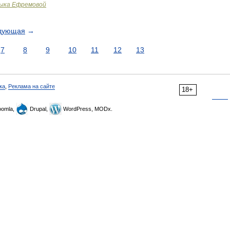
зыка Ефремовой
дующая
→
7
8
9
10
11
12
13
ка
,
Реклама на сайте
18+
omla,
Drupal,
WordPress, MODx.