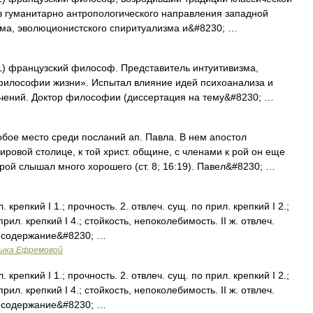
в гуманитарно антропологического направления западной
ма, эволюционистского спиритуализма и&#8230; …
1) французский философ. Представитель интуитивизма,
философии жизни». Испытал влияние идей психоанализа и
чений. Доктор философии (диссертация на тему&#8230; …
бое место среди посланий ап. Павла. В нем апостол
ровой столице, к той христ. общине, с членами к рой он еще
 рой слышал много хорошего (ст. 8; 16:19). Павел&#8230; …
. крепкий I 1.; прочность. 2. отвлеч. сущ. по прил. крепкий I 2.;
рил. крепкий I 4.; стойкость, непоколебимость. II ж. отвлеч.
ое содержание&#8230; …
зыка Ефремовой
. крепкий I 1.; прочность. 2. отвлеч. сущ. по прил. крепкий I 2.;
рил. крепкий I 4.; стойкость, непоколебимость. II ж. отвлеч.
ое содержание&#8230; …