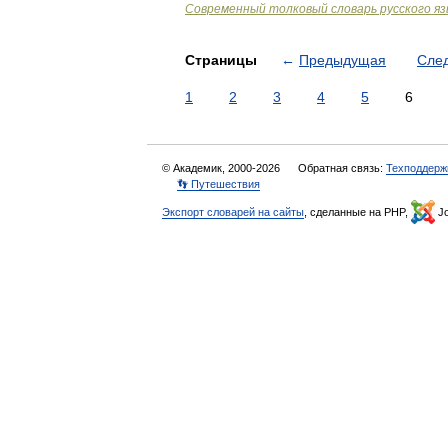
Современный толковый словарь русского я
Страницы
←
Предыдущая
Сле
1
2
3
4
5
6
© Академик, 2000-2026
Обратная связь:
Техподдерж
👣 Путешествия
Экспорт словарей на сайты
, сделанные на PHP,
Jo