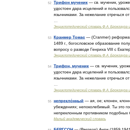
Трифон мученик
— св. мученик, уроже
52
удостоен дара исцелений и пользовал
язычниками. За нежелание отречься от
…
Энциклопедический словарь Ф.А. Брокгауза 
Кранмер Томас
— (Cranmer) реформатор
53
1489 г., богословское образование пол
вопросу о разводе Генриха VIII с Екат
Энциклопедический словарь Ф.А. Брокгауза 
Трифон, мученик
— св. мученик, урож
54
удостоен дара исцелений и пользовал
язычниками. За нежелание отречься от
…
Энциклопедический словарь Ф.А. Брокгауза 
непрекло́нный
— ая, ое; клонен, клонн
55
убеждениях; непоколебимый. Ты это го
непреклонным противником подобных б
Малый академический словарь
БЕРГСОН
— (Bergson) Анри (1859 194