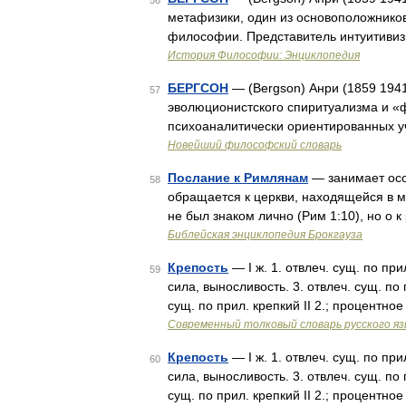
56
метафизики, один из основоположнико
философии. Представитель интуитивиз
История Философии: Энциклопедия
БЕРГСОН
— (Bergson) Анри (1859 194
57
эволюционистского спиритуализма и «
психоаналитически ориентированных у
Новейший философский словарь
Послание к Римлянам
— занимает осо
58
обращается к церкви, находящейся в ми
не был знаком лично (Рим 1:10), но о к
Библейская энциклопедия Брокгауза
Крепость
— I ж. 1. отвлеч. сущ. по прил
59
сила, выносливость. 3. отвлеч. сущ. по п
сущ. по прил. крепкий II 2.; процентн
Современный толковый словарь русского я
Крепость
— I ж. 1. отвлеч. сущ. по прил
60
сила, выносливость. 3. отвлеч. сущ. по п
сущ. по прил. крепкий II 2.; процентн