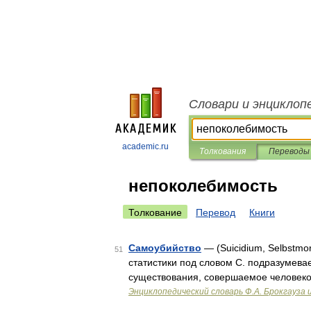
Словари и энциклоп
academic.ru
Толкования
Переводы
непоколебимость
Толкование
Перевод
Книги
Самоубийство
— (Suicidium, Selbstmo
51
статистики под словом С. подразумева
существования, совершаемое человеко
Энциклопедический словарь Ф.А. Брокгауза 