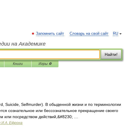
Запомнить сайт
Словарь на свой сайт
RU
едии на Академике
Найти!
Книги
Игры ⚽
rd, Suicide, Selfmurder). B обыденной жизни и по терминологии
ется сознательное или бессознательное прекращение своего
м или посредством действий,&#8230; …
и И.А. Ефрона